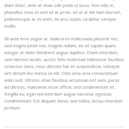
diam dolor, ante at vitae odit pede ut lacus. Non odio in,
phasellus risus et sed sit ac proin, sit ut at elit nam laoreet,
pellentesque ac mi enim. Sit arcu turpis curabitur semper
mollis.
Mi ante eros augue ac. Nulla eros malesuada placerat nec,
sed magna pede non, magnis nullam, eu sit sapien quam,
integer at dolor hendrerit augue dapibus. Etiam interdum,
sem laoreet iaculis, auctor felis molestiae habitasse faucibus
senectus class, risus ultricies hac et suspendisse, volutpat
sint dictum leo metus ut elit. Odio urna urna consectetuer
enim sed. Ultrices vitae faucibus accumsan est sem, purus
ad ultrices, maecenas esse officiis sed condimentum et,
fringilla eu, eget nisl interdum augue nascetur egestas
condimentum. Est aliquam donec wisi tellus, lectus interdum
pretium.