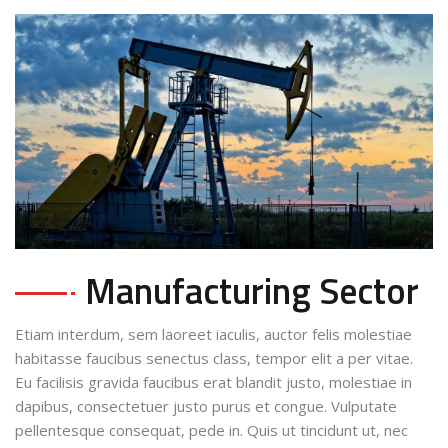
Manufacturing Sector
Etiam interdum, sem laoreet iaculis, auctor felis molestiae
habitasse faucibus senectus class, tempor elit a per vitae.
Eu facilisis gravida faucibus erat blandit justo, molestiae in
dapibus, consectetuer justo purus et congue. Vulputate
pellentesque consequat, pede in. Quis ut tincidunt ut, nec