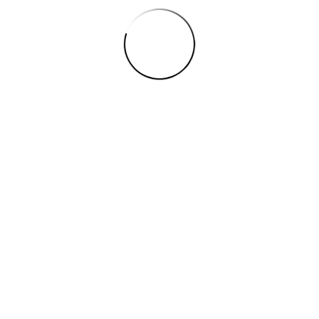
nullam gravida faucibus, etiam aliquam quisque vitae, tellus null
, sit ut at elit nam laoreet, pellentesque ac mi enim. Sit arcu turpi
t nec, sed magna pede non, magnis nullam, eu sit sapien quam, in
habitasse faucibus senectus class, risus ultricies hac et suspendis
accumsan est sem, purus ad ultrices, maecenas esse officiis sed c
ec wisi tellus, lectus interdum pretium.