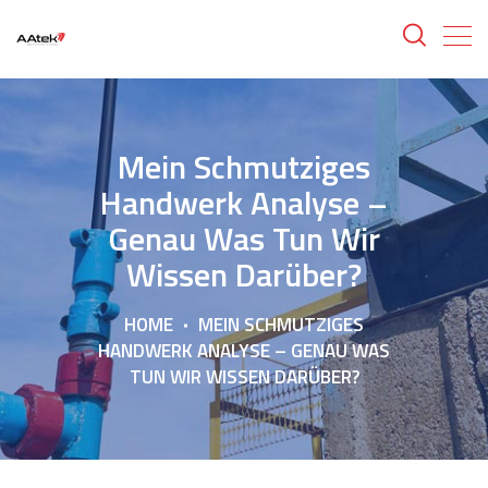
Mein Schmutziges
Handwerk Analyse –
Genau Was Tun Wir
Wissen Darüber?
HOME
MEIN SCHMUTZIGES
HANDWERK ANALYSE – GENAU WAS
TUN WIR WISSEN DARÜBER?