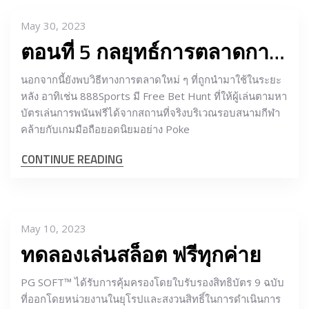
May 30, 2023
ตอนที่ 5 กลยุทธ์การตลาดการพนัน
นอกจากนี้ยังพบวิธีทางการตลาดใหม่ ๆ ที่ถูกนำมาใช้ในระยะ
หลัง อาทิเช่น 888Sports มี Free Bet Hunt ที่ให้ผู้เล่นตามหา
บัตรเล่นการพนันฟรีได้จากสถานที่จริงบริเวณรอบสนามกีฬา
คล้ายกับเกมมือถือยอดนิยมอย่าง Poke
CONTINUE READING
May 10, 2023
ทดลองเล่นสล็อต ฟรีทุกค่าย
PG SOFT™ ได้รับการคุ้มครองโดยใบรับรองสิทธิบัตร 9 ฉบับ
ที่ออกโดยหน่วยงานในยุโรปและสงวนสิทธิ์ในการดำเนินการ