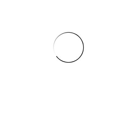
cal
ng elit. Nullam tristique porttitor sem, sit amet dictum dolor soll