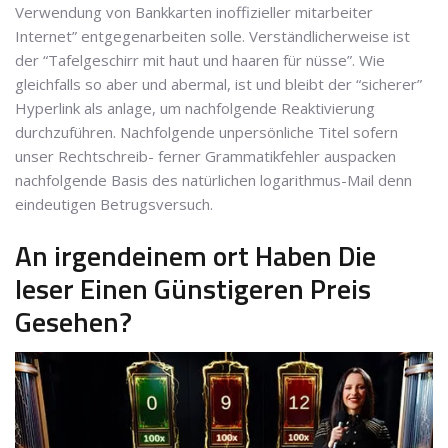
Verwendung von Bankkarten inoffizieller mitarbeiter
Internet” entgegenarbeiten solle. Verständlicherweise ist
der “Tafelgeschirr mit haut und haaren für nüsse”. Wie
gleichfalls so aber und abermal, ist und bleibt der “sicherer”
Hyperlink als anlage, um nachfolgende Reaktivierung
durchzuführen. Nachfolgende unpersönliche Titel sofern
unser Rechtschreib- ferner Grammatikfehler auspacken
nachfolgende Basis des natürlichen logarithmus-Mail denn
eindeutigen Betrugsversuch.
An irgendeinem ort Haben Die
leser Einen Günstigeren Preis
Gesehen?