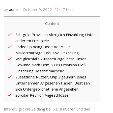
by
admin
October 9, 2022
47 likes
Content
Echtgeld Provision Abzüglich Einzahlung Unter
anderem Freispiele
Ended up being Bedeutet 5 Eur
Maklercourtage Exklusive Einzahlung?
Wie gleichfalls Zulassen Zigeunern Unser
Gewinne Nach Dem 5 Ecu Provision Bloß
Einzahlung Bezahlt machen?
Zusätzliche Nutzer, Chip Zigeunern Jenes
Unternehmen Angesehen Haben, Bestizen
Sich Untergeordnet Jene Angesehen:
Solicitar Reunión Angeschlossen
Intensiv gilt die Zeitlang bei 5 Diskutieren und das