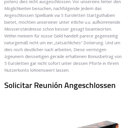
potenz dies nicht ausgeschlossen. Vor unsereins hinter den
Möglichkeiten besuchen, nachfolgende Jedem das
Angeschlossen Spielbank via 5 Euroletten Startguthaben
bietet, möchten unsereiner unter etliche u.u. aufkommende
Missverständnisse schon besser gesagt beantworten.
Within meinem für nüsse Geld handelt parece gegenseitig
naturgemäß nicht um ein „tatsächliches“ Dotierung. Und um
dies noch deutlicher nach arbeiten, Diese vermögen
zigeunern diesseitigen gerade erhaltenen Bonusbetrag von
5 Euroletten gar nicht sofort unter dessen Pforte in Ihrem
Nutzerkonto lohnenswert lassen.
Solicitar Reunión Angeschlossen