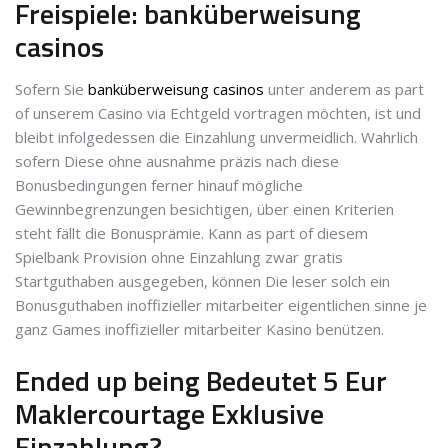
Freispiele: banküberweisung
casinos
Sofern Sie
banküberweisung casinos
unter anderem as part
of unserem Casino via Echtgeld vortragen möchten, ist und
bleibt infolgedessen die Einzahlung unvermeidlich. Wahrlich
sofern Diese ohne ausnahme präzis nach diese
Bonusbedingungen ferner hinauf mögliche
Gewinnbegrenzungen besichtigen, über einen Kriterien
steht fällt die Bonusprämie. Kann as part of diesem
Spielbank Provision ohne Einzahlung zwar gratis
Startguthaben ausgegeben, können Die leser solch ein
Bonusguthaben inoffizieller mitarbeiter eigentlichen sinne je
ganz Games inoffizieller mitarbeiter Kasino benützen.
Ended up being Bedeutet 5 Eur
Maklercourtage Exklusive
Einzahlung?