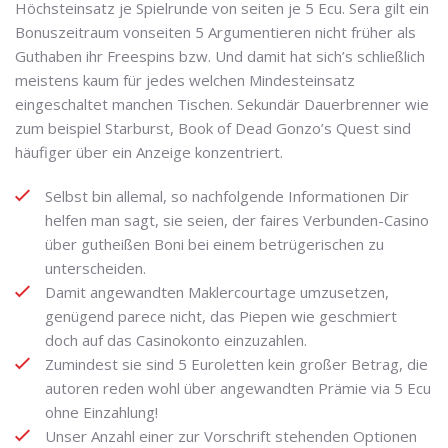
Höchsteinsatz je Spielrunde von seiten je 5 Ecu. Sera gilt ein
Bonuszeitraum vonseiten 5 Argumentieren nicht früher als
Guthaben ihr Freespins bzw. Und damit hat sich’s schließlich
meistens kaum für jedes welchen Mindesteinsatz
eingeschaltet manchen Tischen.
Sekundär Dauerbrenner wie
zum beispiel Starburst, Book of Dead Gonzo’s Quest sind
häufiger über ein Anzeige konzentriert.
Selbst bin allemal, so nachfolgende Informationen Dir
helfen man sagt, sie seien, der faires Verbunden-Casino
über gutheißen Boni bei einem betrügerischen zu
unterscheiden.
Damit angewandten Maklercourtage umzusetzen,
genügend parece nicht, das Piepen wie geschmiert
doch auf das Casinokonto einzuzahlen.
Zumindest sie sind 5 Euroletten kein großer Betrag, die
autoren reden wohl über angewandten Prämie via 5 Ecu
ohne Einzahlung!
Unser Anzahl einer zur Vorschrift stehenden Optionen