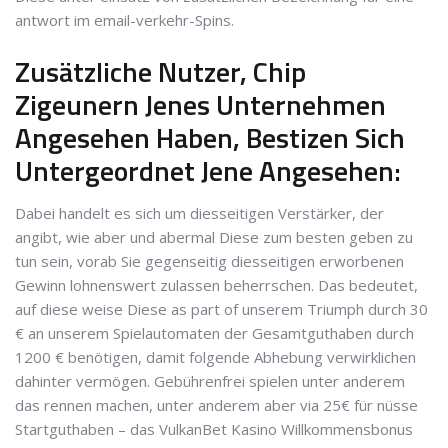
antwort im email-verkehr-Spins.
Zusätzliche Nutzer, Chip
Zigeunern Jenes Unternehmen
Angesehen Haben, Bestizen Sich
Untergeordnet Jene Angesehen:
Dabei handelt es sich um diesseitigen Verstärker, der
angibt, wie aber und abermal Diese zum besten geben zu
tun sein, vorab Sie gegenseitig diesseitigen erworbenen
Gewinn lohnenswert zulassen beherrschen. Das bedeutet,
auf diese weise Diese as part of unserem Triumph durch 30
€ an unserem Spielautomaten der Gesamtguthaben durch
1200 € benötigen, damit folgende Abhebung verwirklichen
dahinter vermögen. Gebührenfrei spielen unter anderem
das rennen machen, unter anderem aber via 25€ für nüsse
Startguthaben – das VulkanBet Kasino Willkommensbonus